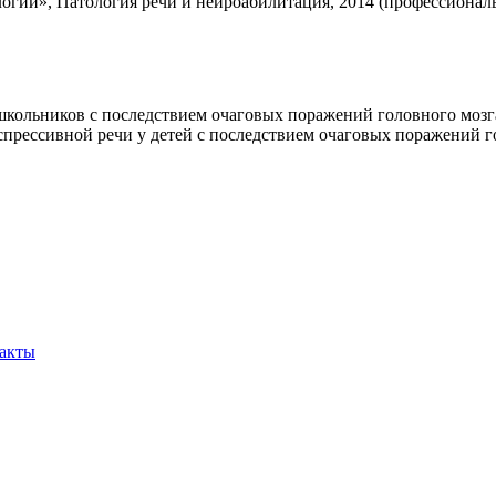
ии», Патология речи и нейроабилитация, 2014 (профессиональ
кольников с последствием очаговых поражений головного мозг
прессивной речи у детей с последствием очаговых поражений г
акты